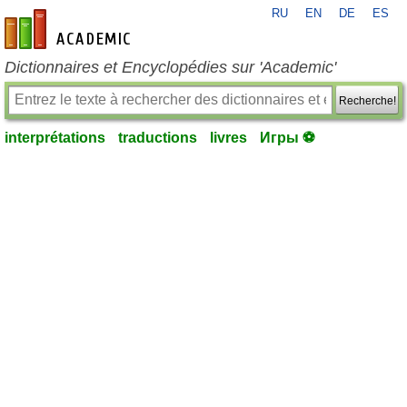
RU
EN
DE
ES
fr-academic.com
Dictionnaires et Encyclopédies sur 'Academic'
Recherche!
interprétations
traductions
livres
Игры ⚽