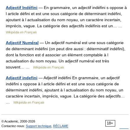
Adjectif Indéfini
— En grammaire, un adjectif indéfini s oppose à
l article défini et est une sous catégorie de déterminant indéfini,
ajoutant à l actualisation du nom noyau, un caractère incertain,
imprécis, vague. La catégorie des adjectifs indéfinis est un… …
Wikipédia en Français
Adjectif Numéral
— Un adjectif numéral est une sous catégorie
de déterminant indéfini (on peut dire aussi : déterminatif indéfini),
dont la fonction est d associer un élément comptable à l
actualisation du nom noyau. Un adjectif numéral est très
souvent… …
Wikipédia en Français
Adjectif indefini
— Adjectif indéfini En grammaire, un adjectif
indéfini s oppose à l article défini et est une sous catégorie de
déterminant indéfini, ajoutant à l actualisation du nom noyau, un
caractère incertain, imprécis, vague. La catégorie des adjectifs…
…
Wikipédia en Français
© Academic, 2000-2026
18+
Contactez-nous:
Support technique
,
RÉCLAME