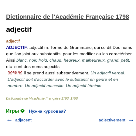
Dictionnaire de l'Académie Française 1798
adjectif
adjectif
ADJECTIF
. adjectif m. Terme de Grammaire, qui se dit Des noms
que l'on joint aux substantifs, pour les modifier ou les caractériser.
Ainsi
blanc, noir, froid, chaud, heureux, malheureux, grand, petit,
etc. sont des noms adjectifs.
[b]f♛/b]
Il se prend aussi substantivement.
Un adjectif verbal.
L'adjectif doit s'accorder avec le substantif en genre et en
nombre. Un adjectif masculin. Un adjectif féminin
.
Dictionnaire de l'Académie Française 1798
.
1798
.
Игры ⚽
Нужна курсовая?
adjacent
adjectivement