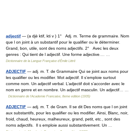
adjectif
— (a djè ktif, kti v ) 1° Adj. m. Terme de grammaire. Nom
que l on joint à un substantif pour le qualifier ou le déterminer.
Grand, bon, utile, sont des noms adjectifs. 2° Avec les deux
genres : Qui tient de l adjectif. Une forme adjective.… …
Dictionnaire de la Langue Française d'Émile Littré
ADJECTIF
— adj. m. T. de Grammaire Qui se joint aux noms pour
les qualifier ou les modifier. Mot adjectif. Il s’emploie surtout
comme nom. Un adjectif verbal. L’adjectif doit s’accorder avec le
nom en genre et en nombre. Un adjectif masculin. Un adjectif… …
Dictionnaire de l'Academie Francaise, 8eme edition (1935)
ADJECTIF
— adj. m. T. de Gram. Il se dit Des noms que l on joint
aux substantifs, pour les qualifier ou les modifier. Ainsi, Blanc, noir,
froid, chaud, heureux, malheureux, grand, petit, etc., sont des
noms adjectifs. Il s emploie aussi substantivement. Un …